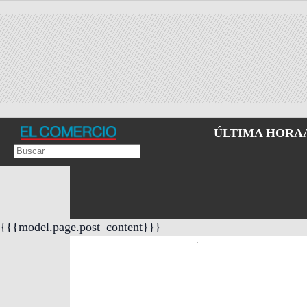
ÚLTIMA HORA
{{{model.page.post_content}}}
Empleo
Contactos
F
R