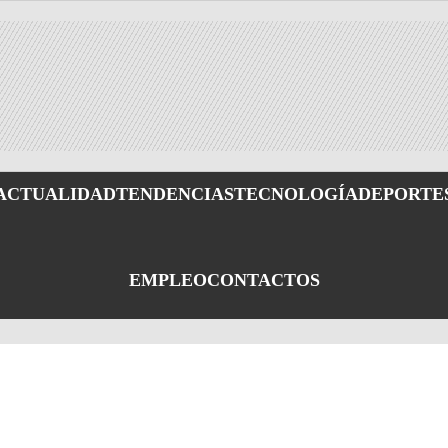
ACTUALIDAD
TENDENCIAS
TECNOLOGÍA
DEPORTE
EMPLEO
CONTACTOS
eed
Mapa
Créditos
Responsabilidad
Términos y
Políticas
Polít
SS
del
Social
Condiciones
de
de
sitio
privacidad
Blog