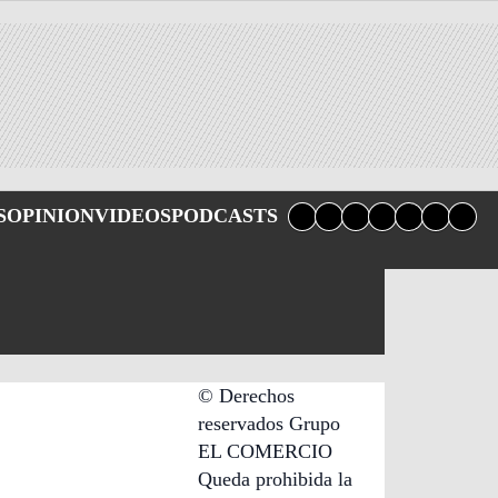
S
OPINION
VIDEOS
PODCASTS
icas
Código
© Derechos
de
reservados Grupo
s
ética
EL COMERCIO
Queda prohibida la